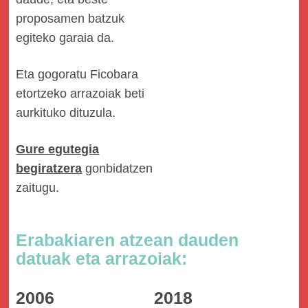
proposamen batzuk
egiteko garaia da.
Eta gogoratu Ficobara
etortzeko arrazoiak beti
aurkituko dituzula.
Gure egutegia
begiratzera
gonbidatzen
zaitugu.
Erabakiaren atzean dauden
datuak eta arrazoiak:
2006
2018