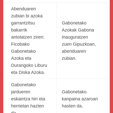
Abenduaren
zubian bi azoka
garrantzitsu
Gabonetako
bakarrik
Azokak Gabona
antolatzen ziren:
inauguratzen
Ficobako
zuen Gipuzkoan,
Gabonetako
abenduaren
Azoka eta
zubian.
Durangoko Liburu
eta Diska Azoka.
Gabonetako
jardueren
Gabonetako
eskaintza hiri eta
kanpaina azaroan
herrietan hazten
hasten da.