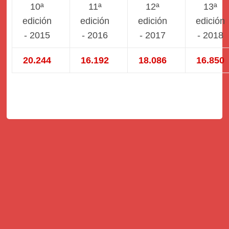
10ª
11ª
12ª
13ª
edición
edición
edición
edición
- 2015
- 2016
- 2017
- 2018
20.244
16.192
18.086
16.850