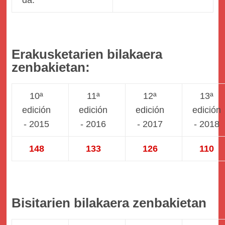
da.
Erakusketarien bilakaera
zenbakietan:
10ª
11ª
12ª
13ª
edición
edición
edición
edición
- 2015
- 2016
- 2017
- 2018
148
133
126
110
Bisitarien bilakaera zenbakietan