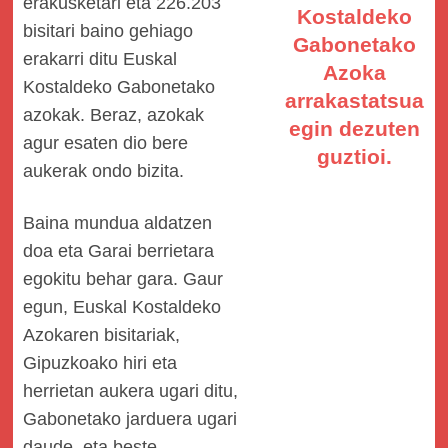
erakusketari eta 226.203
Kostaldeko
bisitari baino gehiago
Gabonetako
erakarri ditu Euskal
Azoka
Kostaldeko Gabonetako
arrakastatsua
azokak. Beraz, azokak
egin dezuten
agur esaten dio bere
guztioi.
aukerak ondo bizita.
Baina mundua aldatzen
doa eta Garai berrietara
egokitu behar gara. Gaur
egun, Euskal Kostaldeko
Azokaren bisitariak,
Gipuzkoako hiri eta
herrietan aukera ugari ditu,
Gabonetako jarduera ugari
daude, eta beste