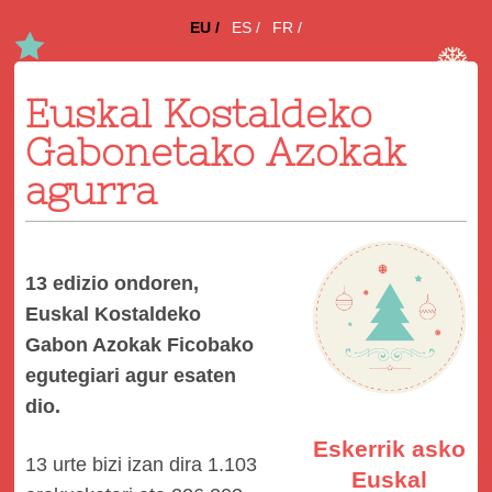
EU
ES
FR
Euskal Kostaldeko
Gabonetako Azokak
agurra
13 edizio ondoren,
Euskal Kostaldeko
Gabon Azokak Ficobako
egutegiari agur esaten
dio.
Eskerrik asko
13 urte bizi izan dira 1.103
Euskal